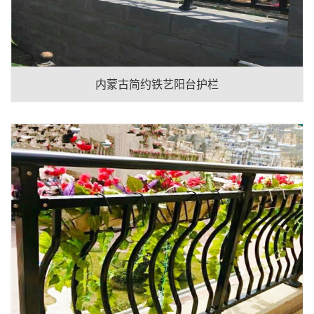
内蒙古简约铁艺阳台护栏