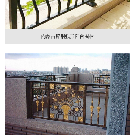
内蒙古锌钢弧形阳台围栏