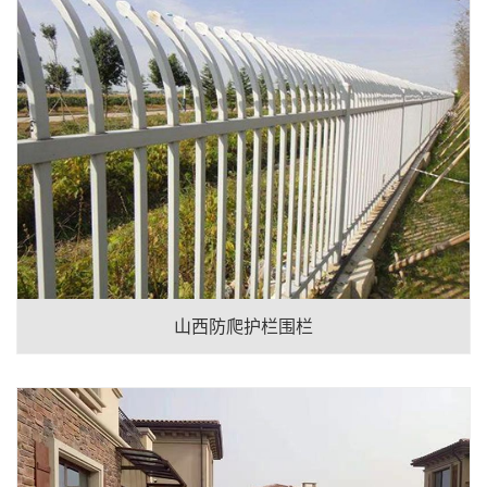
山西防爬护栏围栏