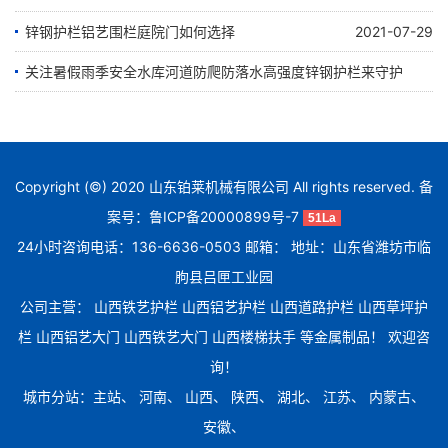
锌钢护栏铝艺围栏庭院门如何选择
2021-07-29
关注暑假雨季安全水库河道防爬防落水高强度锌钢护栏来守护
2021-07-21
Copyright (©) 2020 山东铂莱机械有限公司 All rights reserved. 备
案号：
鲁ICP备20000899号-7
51La
24小时咨询电话：136-6636-0503 邮箱： 地址：山东省潍坊市临
朐县吕匣工业园
公司主营：
山西铁艺护栏
山西铝艺护栏
山西道路护栏
山西草坪护
栏
山西铝艺大门
山西铁艺大门
山西楼梯扶手
等金属制品！ 欢迎咨
询！
城市分站：
主站
、
河南
、
山西
、
陕西
、
湖北
、
江苏
、
内蒙古
、
安徽
、